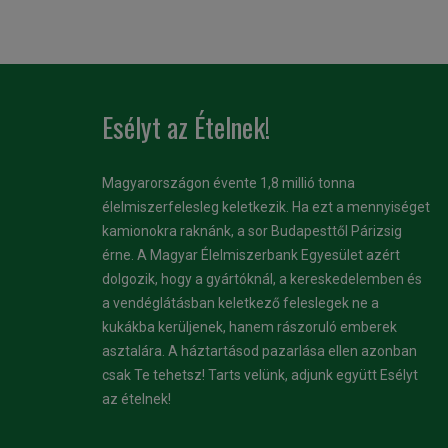
Esélyt az Ételnek!
Magyarországon évente 1,8 millió tonna
élelmiszerfelesleg keletkezik. Ha ezt a mennyiséget
kamionokra raknánk, a sor Budapesttől Párizsig
érne. A Magyar Élelmiszerbank Egyesület azért
dolgozik, hogy a gyártóknál, a kereskedelemben és
a vendéglátásban keletkező feleslegek ne a
kukákba kerüljenek, hanem rászoruló emberek
asztalára. A háztartásod pazarlása ellen azonban
csak Te tehetsz! Tarts velünk, adjunk együtt Esélyt
az ételnek!