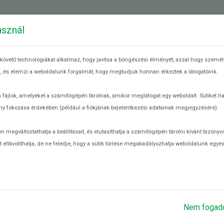
 ÉLELMISZERPAZARLÁSRÓL
MIT TEHETEK?
RE
asznál
követő technológiákat alkalmaz, hogy javítsa a böngészési élményét, azzal hogy személy
eg, és elemzi a weboldalunk forgalmát, hogy megtudjuk honnan érkeztek a látogatóink.
lmentőknek
 fájlok, amelyeket a számítógépén tárolnak, amikor meglátogat egy weboldalt. Sütiket h
y fokozása érdekében (például a fiókjának bejelentkezési adatainak megjegyzésére).
! Használja receptgyűjteményünket és használjon fel minden maradéko
egváltoztathatja a beállításait, és elutasíthatja a számítógépén tárolni kívánt bizonyos
 eltávolíthatja, de ne feledje, hogy a sütik törlése megakadályozhatja weboldalunk egye
Nem fogad