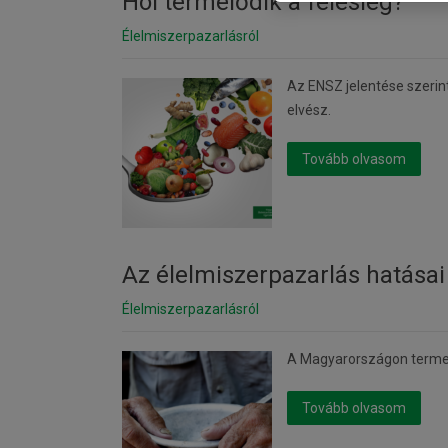
Hol termelődik a felesleg?
Élelmiszerpazarlásról
Az ENSZ jelentése szerin
elvész.
Tovább olvasom
Az élelmiszerpazarlás hatásai
Élelmiszerpazarlásról
A Magyarországon termelt 
Tovább olvasom