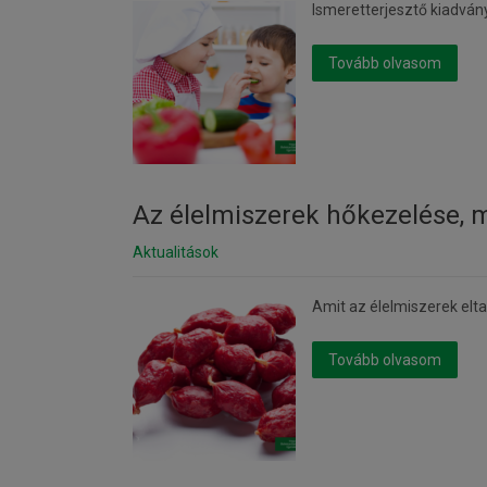
Ismeretterjesztő kiadvány
Tovább olvasom
Az élelmiszerek hőkezelése,
Aktualitások
Amit az élelmiszerek elt
Tovább olvasom