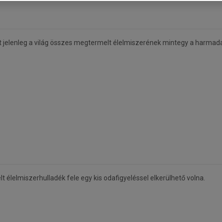
t jelenleg a világ összes megtermelt élelmiszerének mintegy a harmad
élelmiszerhulladék fele egy kis odafigyeléssel elkerülhető volna.