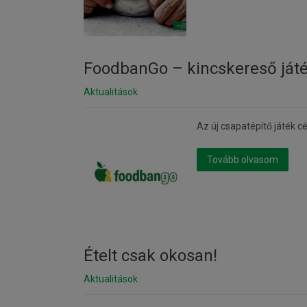
FoodbanGo – kincskereső ját
Aktualitások
Az új csapatépítő játék 
Tovább olvasom
Ételt csak okosan!
Aktualitások