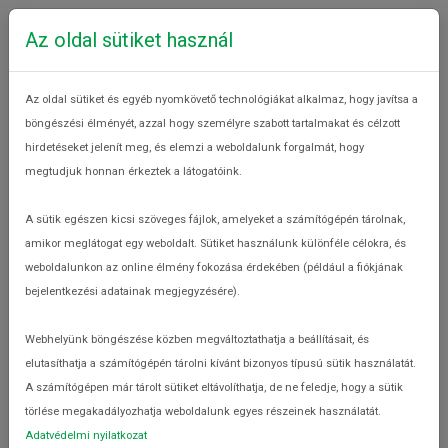
Az oldal sütiket használ
Az oldal sütiket és egyéb nyomkövető technológiákat alkalmaz, hogy javítsa a
böngészési élményét, azzal hogy személyre szabott tartalmakat és célzott
hirdetéseket jelenít meg, és elemzi a weboldalunk forgalmát, hogy
megtudjuk honnan érkeztek a látogatóink.
Mit jelentenek a dátumok az
élelmiszereken?
A sütik egészen kicsi szöveges fájlok, amelyeket a számítógépén tárolnak,
Aktualitások
amikor meglátogat egy weboldalt. Sütiket használunk különféle célokra, és
weboldalunkon az online élmény fokozása érdekében (például a fiókjának
bejelentkezési adatainak megjegyzésére).
Webhelyünk böngészése közben megváltoztathatja a beállításait, és
elutasíthatja a számítógépén tárolni kívánt bizonyos típusú sütik használatát.
A számítógépen már tárolt sütiket eltávolíthatja, de ne feledje, hogy a sütik
törlése megakadályozhatja weboldalunk egyes részeinek használatát.
Adatvédelmi nyilatkozat