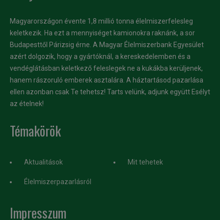
Magyarországon évente 1,8 millió tonna élelmiszerfelesleg
keletkezik. Ha ezt a mennyiséget kamionokra raknánk, a sor
Budapesttől Párizsig érne. A Magyar Élelmiszerbank Egyesület
azért dolgozik, hogy a gyártóknál, a kereskedelemben és a
vendéglátásban keletkező feleslegek ne a kukákba kerüljenek,
hanem rászoruló emberek asztalára. A háztartásod pazarlása
ellen azonban csak Te tehetsz! Tarts velünk, adjunk együtt Esélyt
az ételnek!
Témakörök
Aktualitások
Mit tehetek
Élelmiszerpazarlásról
Impresszum