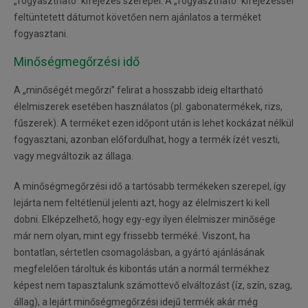
„fogyasztható” kifejezés szerepel. A „fogyasztható” kifejezéssel
feltüntetett dátumot követően nem ajánlatos a terméket
fogyasztani.
Minőségmegőrzési idő
A „minőségét megőrzi” felirat a hosszabb ideig eltartható
élelmiszerek esetében használatos (pl. gabonatermékek, rizs,
fűszerek). A terméket ezen időpont után is lehet kockázat nélkül
fogyasztani, azonban előfordulhat, hogy a termék ízét veszti,
vagy megváltozik az állaga.
A minőségmegőrzési idő a tartósabb termékeken szerepel, így
lejárta nem feltétlenül jelenti azt, hogy az élelmiszert ki kell
dobni. Elképzelhető, hogy egy-egy ilyen élelmiszer minősége
már nem olyan, mint egy frissebb terméké. Viszont, ha
bontatlan, sértetlen csomagolásban, a gyártó ajánlásának
megfelelően tároltuk és kibontás után a normál termékhez
képest nem tapasztalunk számottevő elváltozást (íz, szín, szag,
állag), a lejárt minőségmegőrzési idejű termék akár még