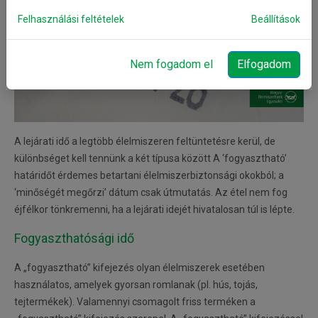
Felhasználási feltételek
Beállítások
Nem fogadom el
Elfogadom
A lejárati idő a legtöbb élelmiszeren feltüntetésre kerül, de
különbséget kell tennünk a két típusa között A ‘fogyasztható’
határidőt érdemes betartani élelmiszerbiztonsági okokból; a
‘minőségét megőrzi’ dátum csak útmutatás. Az étel nem fog
éjfélkor tönkremenni, ha a lejárati idejét hivatalosan túl is lépte.
Fogyaszthatósági idő
A „fogyasztható” kifejezés olyan élelmiszerek esetében
használatos, amelyek gyorsan romlanak (pl. hús, tojás,
tejtermékek). Valamennyi csomagolt friss terméken a