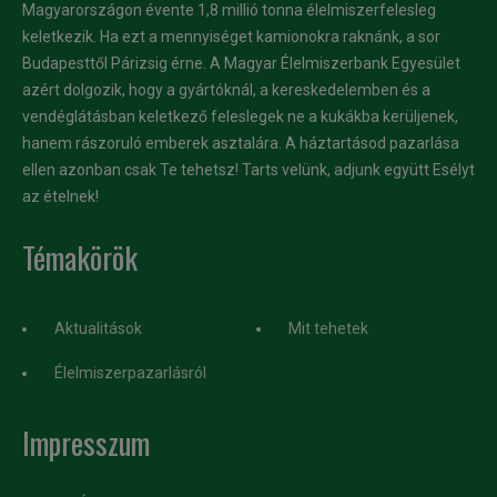
Magyarországon évente 1,8 millió tonna élelmiszerfelesleg
keletkezik. Ha ezt a mennyiséget kamionokra raknánk, a sor
Budapesttől Párizsig érne. A Magyar Élelmiszerbank Egyesület
azért dolgozik, hogy a gyártóknál, a kereskedelemben és a
vendéglátásban keletkező feleslegek ne a kukákba kerüljenek,
hanem rászoruló emberek asztalára. A háztartásod pazarlása
ellen azonban csak Te tehetsz! Tarts velünk, adjunk együtt Esélyt
az ételnek!
Témakörök
Aktualitások
Mit tehetek
Élelmiszerpazarlásról
Impresszum