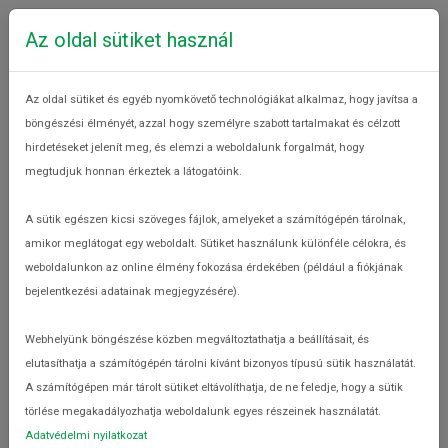
Az oldal sütiket használ
Az oldal sütiket és egyéb nyomkövető technológiákat alkalmaz, hogy javítsa a
böngészési élményét, azzal hogy személyre szabott tartalmakat és célzott
hirdetéseket jelenít meg, és elemzi a weboldalunk forgalmát, hogy
megtudjuk honnan érkeztek a látogatóink.
MIT TEHETEK
A sütik egészen kicsi szöveges fájlok, amelyeket a számítógépén tárolnak,
Felelősségvállalás a háztartásokban
amikor meglátogat egy weboldalt. Sütiket használunk különféle célokra, és
weboldalunkon az online élmény fokozása érdekében (például a fiókjának
Mit tehetek
bejelentkezési adatainak megjegyzésére).
Webhelyünk böngészése közben megváltoztathatja a beállításait, és
elutasíthatja a számítógépén tárolni kívánt bizonyos típusú sütik használatát.
A számítógépen már tárolt sütiket eltávolíthatja, de ne feledje, hogy a sütik
törlése megakadályozhatja weboldalunk egyes részeinek használatát.
Adatvédelmi nyilatkozat