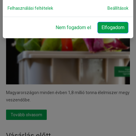
Felhasználási feltételek
Beállítások
Nem fogadom el
Elfogadom
Magyarországon minden évben 1,8 millió tonna élelmiszer megy
veszendőbe.
Tovább olvasom
Vásárlás előtt