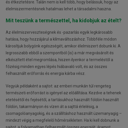
és étkeztetésre. Talán nem is kell több, hogy belássuk, hogy az
élelmiszermentésnek hatalmas lehet a társadalmi haszna.
Mit teszünk a természettel, ha kidobjuk az ételt?
Az élelmiszerveszteségnek és -pazarlás egyik legkárosabb
hatása, hogy hozzájárul a klímaváltozáshoz. Többféle módon
károsítjuk bolygónk egészségét, amikor élelmiszert dobunk ki. A
legrosszabb ebből a szempontból (is) a már megvásárolt és
elkészített étel megromlása, hiszen ilyenkor a termeléstől a
főzésig minden egyes lépés hiábavaló volt, és az összes
felhasznált erőforrás és energia kárba vész.
Vegyük példaként a sajtot: az emberi munkán túl rengeteg
természeti erőforrást is igényel az előállítása. Kezdve a tehenek
etetésétől és fejésétől, a tartásukhoz használt földön használt
földön, takarmányon és vízen át a sajttá érlelésig, a
csomagolóanyagokig, és a szállításhoz használt üzemanyagig –
mindezt végig a megfelelő hőmérsékleten. Ha ki kell dobnunk a
sajtot, a folyamatban felhasznált összes energiát, áramot,