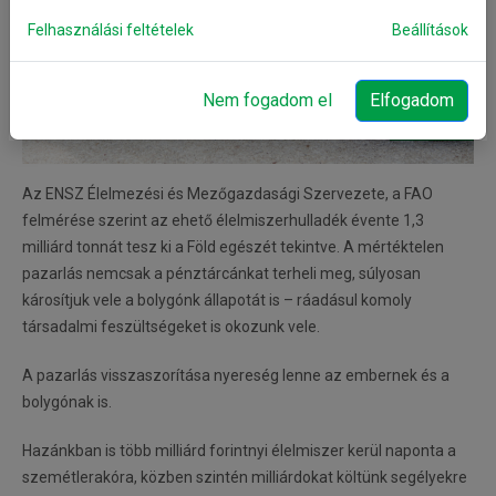
Felhasználási feltételek
Beállítások
Nem fogadom el
Elfogadom
Az ENSZ Élelmezési és Mezőgazdasági Szervezete, a FAO
felmérése szerint az ehető élelmiszerhulladék évente 1,3
milliárd tonnát tesz ki a Föld egészét tekintve. A mértéktelen
pazarlás nemcsak a pénztárcánkat terheli meg, súlyosan
károsítjuk vele a bolygónk állapotát is – ráadásul komoly
társadalmi feszültségeket is okozunk vele.
A pazarlás visszaszorítása nyereség lenne az embernek és a
bolygónak is.
Hazánkban is több milliárd forintnyi élelmiszer kerül naponta a
szemétlerakóra, közben szintén milliárdokat költünk segélyekre