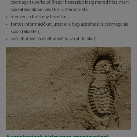
csomagolt uborka pl. ötször hosszabb ideig marad friss, mert
sokkal lassabban veszti el víztartalmát),
megvédi a törékeny terméket,
fontos információkat juttat el a fogyasztóhoz (a csomagolás
külső felületén),
szállíthatóvá és eladhatóvá tesz (pl. italokat).