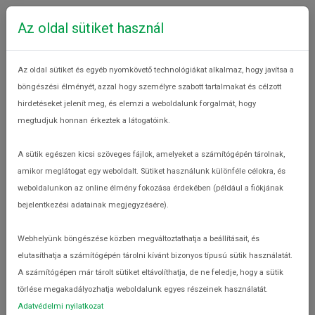
Az oldal sütiket használ
Az oldal sütiket és egyéb nyomkövető technológiákat alkalmaz, hogy javítsa a
böngészési élményét, azzal hogy személyre szabott tartalmakat és célzott
hirdetéseket jelenít meg, és elemzi a weboldalunk forgalmát, hogy
megtudjuk honnan érkeztek a látogatóink.
Az élelmiszerpazarlás hatásai
Élelmiszerpazarlásról
A sütik egészen kicsi szöveges fájlok, amelyeket a számítógépén tárolnak,
amikor meglátogat egy weboldalt. Sütiket használunk különféle célokra, és
weboldalunkon az online élmény fokozása érdekében (például a fiókjának
bejelentkezési adatainak megjegyzésére).
Webhelyünk böngészése közben megváltoztathatja a beállításait, és
elutasíthatja a számítógépén tárolni kívánt bizonyos típusú sütik használatát.
A számítógépen már tárolt sütiket eltávolíthatja, de ne feledje, hogy a sütik
törlése megakadályozhatja weboldalunk egyes részeinek használatát.
Adatvédelmi nyilatkozat