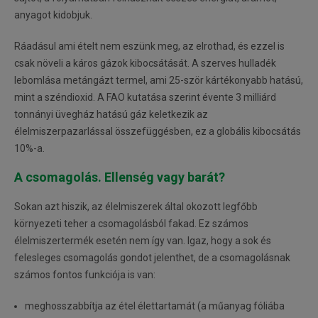
anyagot kidobjuk.
Ráadásul ami ételt nem eszünk meg, az elrothad, és ezzel is
csak növeli a káros gázok kibocsátását. A szerves hulladék
lebomlása metángázt termel, ami 25-ször kártékonyabb hatású,
mint a széndioxid. A FAO kutatása szerint évente 3 milliárd
tonnányi üvegház hatású gáz keletkezik az
élelmiszerpazarlással összefüggésben, ez a globális kibocsátás
10%-a.
A csomagolás. Ellenség vagy barát?
Sokan azt hiszik, az élelmiszerek által okozott legfőbb
környezeti teher a csomagolásból fakad. Ez számos
élelmiszertermék esetén nem így van. Igaz, hogy a sok és
felesleges csomagolás gondot jelenthet, de a csomagolásnak
számos fontos funkciója is van:
meghosszabbítja az étel élettartamát (a műanyag fóliába