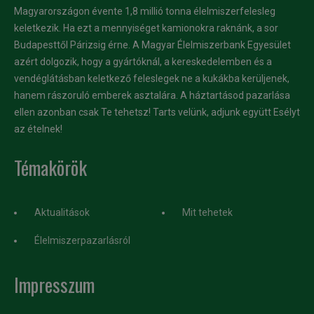
Magyarországon évente 1,8 millió tonna élelmiszerfelesleg
keletkezik. Ha ezt a mennyiséget kamionokra raknánk, a sor
Budapesttől Párizsig érne. A Magyar Élelmiszerbank Egyesület
azért dolgozik, hogy a gyártóknál, a kereskedelemben és a
vendéglátásban keletkező feleslegek ne a kukákba kerüljenek,
hanem rászoruló emberek asztalára. A háztartásod pazarlása
ellen azonban csak Te tehetsz! Tarts velünk, adjunk együtt Esélyt
az ételnek!
Témakörök
Aktualitások
Mit tehetek
Élelmiszerpazarlásról
Impresszum