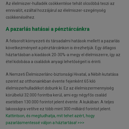
Az élelmiszer-hulladék csökkentése tehát olcsóbbá teszi az
ennivalót, ezáltal hozzájárul az élelmiszer-szegénység
csökkenéséhez.
A pazarlás hatásai a pénztárcánkra
A felsorolt környezeti és társadalmi hatások mellett a pazarlás
következményeit a pénztárcánkon is érezhetjük. Egy átlagos
háztartásban a kiadások 20-30%-a megy el élelmiszerre, így az
étel kidobása a családok anyagi lehetőségeit is érinti.
A Nemzeti Élelmiszerlánc-biztonsági Hivatal, a Nébih kutatása
szerint az otthonainkban évente fejenként 65 kiló
élelmiszerhulladékot dobunk ki. Ez az élelmiszermennyiség
körülbelül 32.000 forintba kerül, ami egy négyfős család
esetében 130.000 forintot jelent évente. A kukában. A teljes
lakosságra vetítve ez több mint 300 milliárd forintot jelent.
Kattintson, és megtudhatja, mit tehet azért, hogy
pazarlásmentessé váljon a háztartása! >>>