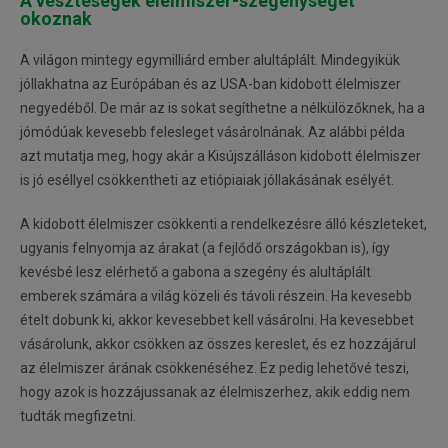
A veszteségek élelmiszer-szegénységet
okoznak
A világon mintegy egymilliárd ember alultáplált. Mindegyikük
jóllakhatna az Európában és az USA-ban kidobott élelmiszer
negyedéből. De már az is sokat segíthetne a nélkülözőknek, ha a
jómódúak kevesebb felesleget vásárolnának. Az alábbi példa
azt mutatja meg, hogy akár a Kisújszálláson kidobott élelmiszer
is jó eséllyel csökkentheti az etiópiaiak jóllakásának esélyét.
A kidobott élelmiszer csökkenti a rendelkezésre álló készleteket,
ugyanis felnyomja az árakat (a fejlődő országokban is), így
kevésbé lesz elérhető a gabona a szegény és alultáplált
emberek számára a világ közeli és távoli részein. Ha kevesebb
ételt dobunk ki, akkor kevesebbet kell vásárolni. Ha kevesebbet
vásárolunk, akkor csökken az összes kereslet, és ez hozzájárul
az élelmiszer árának csökkenéséhez. Ez pedig lehetővé teszi,
hogy azok is hozzájussanak az élelmiszerhez, akik eddig nem
tudták megfizetni.