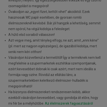
levespor) helyett. Így egészségesebben étkezik és egy csomó
csomagolást is megspórol!
Óvakodjon az „egyet fizet, kettőt vihet” akcióktól. Ezek
hasznosak WC papír esetében, de gyorsan romló
élelmiszereknél kevésbé. Bár jól hangzik a lehetőség, semmit
nem spórol, ha végül kidobja a felesleget.
A hűtő első soraiból válasszon!
Azt vegye meg, amit tényleg elfogy, ne azt, amit „enni kéne”
(pl. mert az nagyon egészséges), de igazából kidobja, mert
senki nem kéri otthon!
Vásároljon közvetlenül a termelőtől! Így a terméknek nem kell
megfelelnie a szupermarketek esztétikai szempontjainak,
ezért kevesebbet dobnak ki csak azért, mert nem ideális a
formája vagy színe. Rövidül az ellátási lánc, a
szupermarketekben keletkező élelmiszer-hulladék is
megspórolható!
Ha bizonyos élelmiszereket rendszeresen kidob, akkor
ezekből vásároljon kevesebbet, vagy gondolja át előre, hogy
mi fér be a mélyhűtőbe.
Az élelmiszerek fagyasztásáról