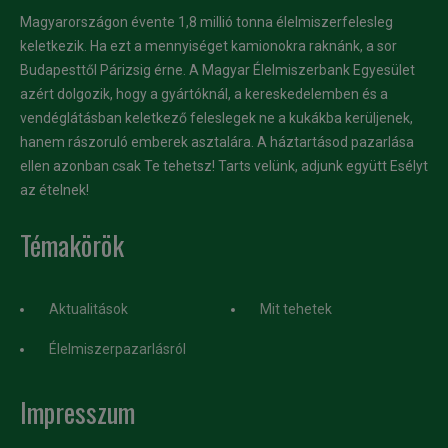
Magyarországon évente 1,8 millió tonna élelmiszerfelesleg
keletkezik. Ha ezt a mennyiséget kamionokra raknánk, a sor
Budapesttől Párizsig érne. A Magyar Élelmiszerbank Egyesület
azért dolgozik, hogy a gyártóknál, a kereskedelemben és a
vendéglátásban keletkező feleslegek ne a kukákba kerüljenek,
hanem rászoruló emberek asztalára. A háztartásod pazarlása
ellen azonban csak Te tehetsz! Tarts velünk, adjunk együtt Esélyt
az ételnek!
Témakörök
Aktualitások
Mit tehetek
Élelmiszerpazarlásról
Impresszum