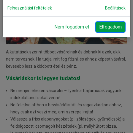
Felhasználási feltételek
Beállítások
Nem fogadom el
Elfogadom
A kutatások szerint többet vásárolnak és dobnak ki azok, akik
nem terveznek. Ha tudja, mit fog főzni, és ahhoz képest vásárol,
kevesebb lesz a kidobott étel és pénz.
Vásárláskor is legyen tudatos!
Ne menjen éhesen vásárolni – ilyenkor hajlamosak vagyunk
indokolatlanul sokat venni!
Ne felejtse otthon a bevásárlólistát, és ragaszkodjon ahhoz,
hogy csak azt veszi meg, ami szerepel rajta!
Válassza a friss alapanyagokat (pl. zöldségek, gyümölcsök) a
feldolgozott, csomagolt készételek (pl. mélyhűtött pizza,