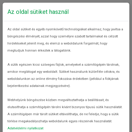
Az oldal sütiket használ
Az oldal sütiket és egyéb nyomkövető technológiákat alkalmaz, hogy javítsa a
böngészési élményét, azzal hogy személyre szabott tartalmakat és célzott
hirdetéseket jelenít meg, és elemzi a weboldalunk forgalmát, hogy
megtudjuk honnan érkeztek a látogatóink.
Vásárláskor
Mit tehetek
A sütik egészen kicsi szöveges fájlok, amelyeket a számítógépén tárolnak,
amikor meglátogat egy weboldalt. Sütiket használunk különféle célokra, és
weboldalunkon az online élmény fokozása érdekében (például a fiókjának
bejelentkezési adatainak megjegyzésére).
Webhelyünk böngészése közben megváltoztathatja a beállításait, és
elutasíthatja a számítógépén tárolni kívánt bizonyos típusú sütik használatát.
A számítógépen már tárolt sütiket eltávolíthatja, de ne feledje, hogy a sütik
törlése megakadályozhatja weboldalunk egyes részeinek használatát.
Adatvédelmi nyilatkozat