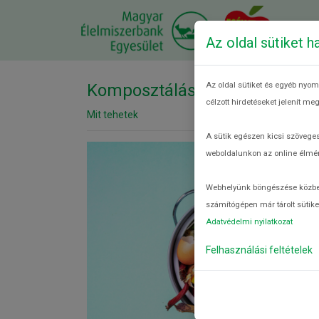
AZ
Az oldal sütiket h
Komposztálás
Az oldal sütiket és egyéb nyom
célzott hirdetéseket jelenít m
Mit tehetek
A sütik egészen kicsi szöveges
weboldalunkon az online élmén
Webhelyünk böngészése közben m
számítógépen már tárolt sütiket
Adatvédelmi nyilatkozat
Felhasználási feltételek