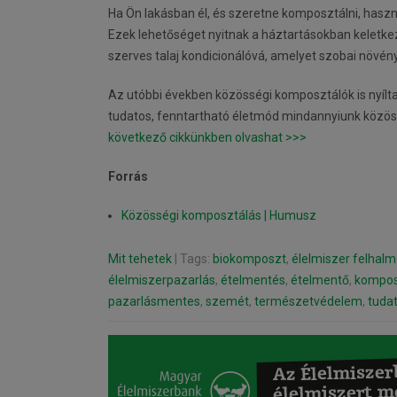
Ha Ön lakásban él, és szeretne komposztálni, hasz
Ezek lehetőséget nyitnak a háztartásokban keletkez
szerves talaj kondicionálóvá, amelyet szobai növén
Az utóbbi években közösségi komposztálók is nyílta
tudatos, fenntartható életmód mindannyiunk közös
következő cikkünkben olvashat >>>
Forrás
Közösségi komposztálás | Humusz
Mit tehetek
| Tags:
biokomposzt
,
élelmiszer felhal
élelmiszerpazarlás
,
ételmentés
,
ételmentő
,
kompos
pazarlásmentes
,
szemét
,
természetvédelem
,
tudat