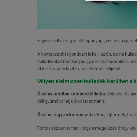
Figyelni kell a megfelelő tápanyag-, víz- és oxigén-e
A komposztálót gondozni is kell: az ún. barna hullad
hulladékokat (zöldség és gyümölcs maradékok, házta
át kell forgatni lazítás, szellőztetés céljából
Milyen élelmiszer-hulladék kerülhet a
Őket nyugodtan komposztálhatja:
Zöldség- és gyüm
déli gyümölcs héja (korlátozottan!).
Őket ne tegye a komposztba:
Hús, tejtermék, teafil
Fontos észben tartani, hogy a megelőzés (hogy kev