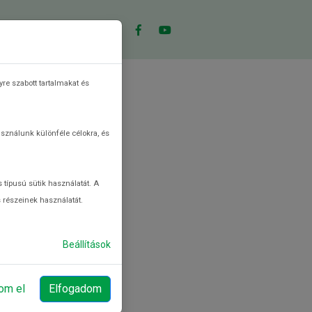
CEPTKERESŐ
KVÍZ
re szabott tartalmakat és
asználunk különféle célokra, és
ami
za van,
 típusú sütik használatát. A
s részeinek használatát.
ket még
tási és
Beállítások
om el
Elfogadom
ékos és