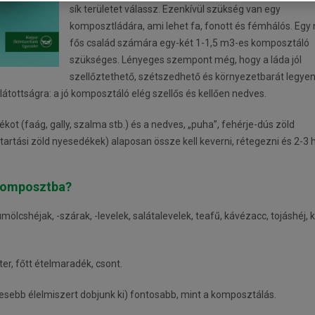
sík területet válassz. Ezenkívül szükség van egy
komposztládára, ami lehet fa, fonott és fémhálós. Egy
fős család számára egy-két 1-1,5 m3-es komposztáló
szükséges. Lényeges szempont még, hogy a láda jól
szellőztethető, szétszedhető és környezetbarát legyen
llátottságra: a jó komposztáló elég szellős és kellően nedves.
ékot (faág, gally, szalma stb.) és a nedves, „puha”, fehérje-dús zöld
rtási zöld nyesedékek) alaposan össze kell keverni, rétegezni és 2-3
 komposztba?
ölcshéjak, -szárak, -levelek, salátalevelek, teafű, kávézacc, tojáshéj, 
ter, főtt ételmaradék, csont.
esebb élelmiszert dobjunk ki) fontosabb, mint a komposztálás.