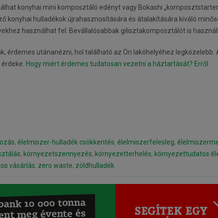
nálhat konyhai mini komposztáló edényt vagy Bokashi „komposztstarter”
ő konyhai hulladékok újrahasznosítására és átalakítására kiváló minős
yekhez használhat fel. Bevállalósabbak gilisztakomposztálót is haszná
k, érdemes utánanézni, hol található az Ön lakóhelyéhez legközelebb. 
 érdeke.
Hogy miért érdemes tudatosan vezetni a háztartását? Erről
mozás
,
élelmiszer-hulladék csökkentés
,
élelmiszerfelesleg
,
élelmiszerm
ztálás
,
környezetszennyezés
,
környezetterhelés
,
környezettudatos é
os vásárlás
,
zero waste
,
zöldhulladék