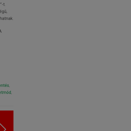
-t.
égű,
lhatnak.
A
entés
,
letmód
,