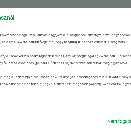
 ÉLELMISZERPAZARLÁSRÓL
MIT TEHETEK?
RE
asznál
követő technológiákat alkalmaz, hogy javítsa a böngészési élményét, azzal hogy személy
eg, és elemzi a weboldalunk forgalmát, hogy megtudjuk honnan érkeztek a látogatóink.
 fájlok, amelyeket a számítógépén tárolnak, amikor meglátogat egy weboldalt. Sütiket h
A háztartási hulladék 70%-a végzi szemétlerakókban, 
y fokozása érdekében (például a fiókjának bejelentkezési adatainak megjegyzésére).
komoly környezeti problémákat okoz. Akinek kertes há
komposztálással csökkentheti a háztartási hulladék
egváltoztathatja a beállításait, és elutasíthatja a számítógépén tárolni kívánt bizonyos
környezeti ártalmait. Ennek előnye, hogy ingyenesen
 eltávolíthatja, de ne feledje, hogy a sütik törlése megakadályozhatja weboldalunk egye
tápanyagban gazdag talajhoz jut, ami a kerti növénye
szebbé varázsolja. A legjobb dolog tehát, amit a háztar
kerti hulladékkal tehetsz, a komposztálás.
Néhány aranyszabályt érdemes betartani
Nem fogad
Megfelelő helyet kell kiválasztani: fontos, hogy félárny