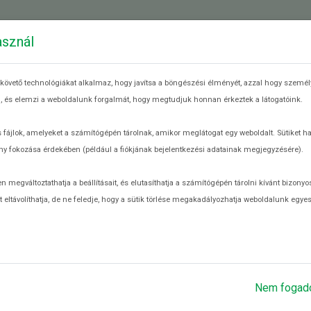
 ÉLELMISZERPAZARLÁSRÓL
MIT TEHETEK?
RE
asznál
követő technológiákat alkalmaz, hogy javítsa a böngészési élményét, azzal hogy személy
eg, és elemzi a weboldalunk forgalmát, hogy megtudjuk honnan érkeztek a látogatóink.
 fájlok, amelyeket a számítógépén tárolnak, amikor meglátogat egy weboldalt. Sütiket h
y fokozása érdekében (például a fiókjának bejelentkezési adatainak megjegyzésére).
őzés szempontból nagy jelentősége van annak, mi történik a vásárlás e
egváltoztathatja a beállításait, és elutasíthatja a számítógépén tárolni kívánt bizonyos
 eltávolíthatja, de ne feledje, hogy a sütik törlése megakadályozhatja weboldalunk egye
Nem fogad