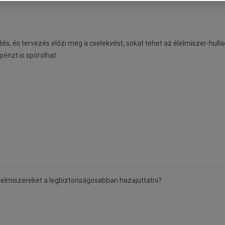
s, és tervezés előzi meg a cselekvést, sokat tehet az élelmiszer-hull
pénzt is spórolhat.
élelmiszereket a legbiztonságosabban hazajuttatni?