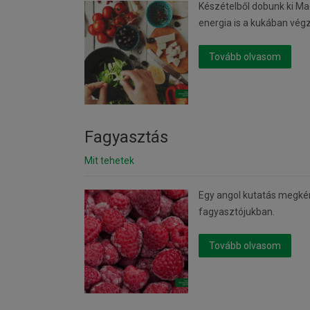
Készételből dobunk ki Magy
energia is a kukában végz
Tovább olvasom
Fagyasztás
Mit tehetek
Egy angol kutatás megkér
fagyasztójukban.
Tovább olvasom