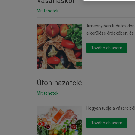
Vásárláskor
Mit tehetek
Amennyiben tudatos dönté
elkerülése érdekében, és 
Tovább olvasom
Úton hazafelé
Mit tehetek
Hogyan tudja a vásárolt 
Tovább olvasom