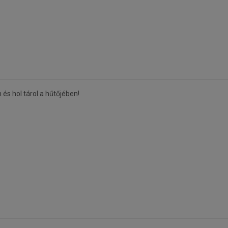
és hol tárol a hűtőjében!