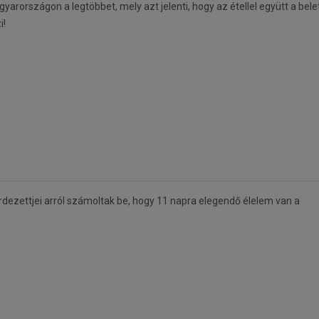
arországon a legtöbbet, mely azt jelenti, hogy az étellel együtt a belet
i!
dezettjei arról számoltak be, hogy 11 napra elegendő élelem van a