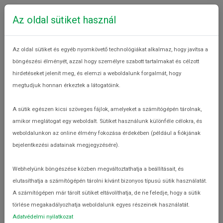
Az oldal sütiket használ
Az oldal sütiket és egyéb nyomkövető technológiákat alkalmaz, hogy javítsa a
böngészési élményét, azzal hogy személyre szabott tartalmakat és célzott
hirdetéseket jelenít meg, és elemzi a weboldalunk forgalmát, hogy
megtudjuk honnan érkeztek a látogatóink.
Tag: tudatos vásárlás
A sütik egészen kicsi szöveges fájlok, amelyeket a számítógépén tárolnak,
Az élelmiszerpazarlás hatásai
amikor meglátogat egy weboldalt. Sütiket használunk különféle célokra, és
Élelmiszerpazarlásról
weboldalunkon az online élmény fokozása érdekében (például a fiókjának
bejelentkezési adatainak megjegyzésére).
Webhelyünk böngészése közben megváltoztathatja a beállításait, és
elutasíthatja a számítógépén tárolni kívánt bizonyos típusú sütik használatát.
A számítógépen már tárolt sütiket eltávolíthatja, de ne feledje, hogy a sütik
törlése megakadályozhatja weboldalunk egyes részeinek használatát.
Adatvédelmi nyilatkozat