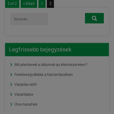
2 of 2
« Előző
1
2
Legfrissebb bejegyzések
Mit jelentenek a dátumok az élelmiszereken?
Felelősségvállalás a háztartásokban
Vásárlás előtt
Vásárláskor
Úton hazafelé