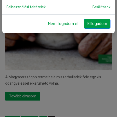
Felhasználási feltételek
Beállítások
Nem fogadom el
Elfogadom
A Magyarországon termelt élelmiszerhulladék fele egy kis
odafigyeléssel elkerülhető volna.
Tovább olvasom