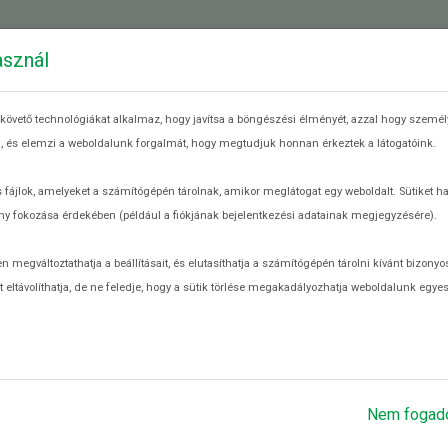
 ÉLELMISZERPAZARLÁSRÓL
MIT TEHETEK?
RE
asznál
követő technológiákat alkalmaz, hogy javítsa a böngészési élményét, azzal hogy személy
eg, és elemzi a weboldalunk forgalmát, hogy megtudjuk honnan érkeztek a látogatóink.
 fájlok, amelyeket a számítógépén tárolnak, amikor meglátogat egy weboldalt. Sütiket h
y fokozása érdekében (például a fiókjának bejelentkezési adatainak megjegyzésére).
ló élelmiszerfelesleget ment meg a Magyar Élelmiszerbank Egyesület a
egváltoztathatja a beállításait, és elutasíthatja a számítógépén tárolni kívánt bizonyos
g a kuka helyett a rászorulók asztalára kerül.
 eltávolíthatja, de ne feledje, hogy a sütik törlése megakadályozhatja weboldalunk egye
Nem fogad