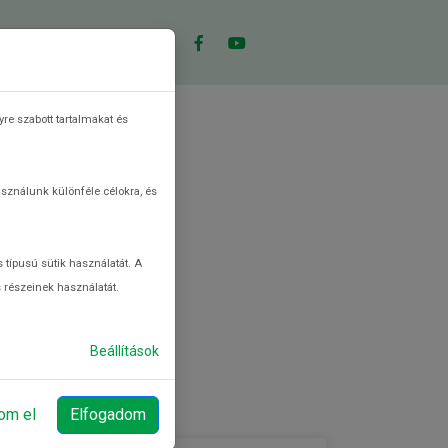
CEPTKERESŐ
KVÍZ
re szabott tartalmakat és
asználunk különféle célokra, és
 típusú sütik használatát. A
s részeinek használatát.
Beállítások
om el
Elfogadom