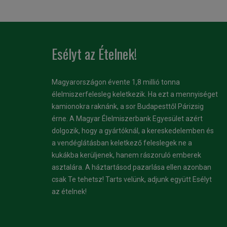
Esélyt az Ételnek!
Magyarországon évente 1,8 millió tonna
élelmiszerfelesleg keletkezik. Ha ezt a mennyiséget
kamionokra raknánk, a sor Budapesttől Párizsig
érne. A Magyar Élelmiszerbank Egyesület azért
dolgozik, hogy a gyártóknál, a kereskedelemben és
a vendéglátásban keletkező feleslegek ne a
kukákba kerüljenek, hanem rászoruló emberek
asztalára. A háztartásod pazarlása ellen azonban
csak Te tehetsz! Tarts velünk, adjunk együtt Esélyt
az ételnek!