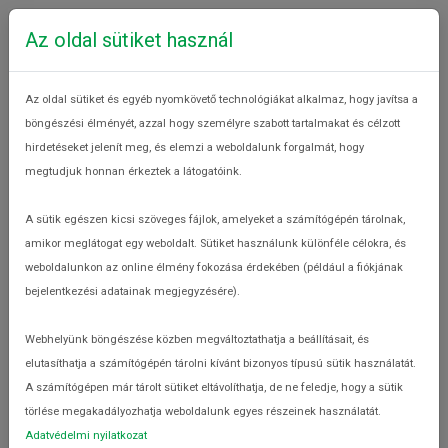
Az oldal sütiket használ
Az oldal sütiket és egyéb nyomkövető technológiákat alkalmaz, hogy javítsa a
böngészési élményét, azzal hogy személyre szabott tartalmakat és célzott
hirdetéseket jelenít meg, és elemzi a weboldalunk forgalmát, hogy
megtudjuk honnan érkeztek a látogatóink.
Tag: környezettudatosság
A sütik egészen kicsi szöveges fájlok, amelyeket a számítógépén tárolnak,
Hol termelődik a felesleg?
amikor meglátogat egy weboldalt. Sütiket használunk különféle célokra, és
Élelmiszerpazarlásról
weboldalunkon az online élmény fokozása érdekében (például a fiókjának
bejelentkezési adatainak megjegyzésére).
Webhelyünk böngészése közben megváltoztathatja a beállításait, és
elutasíthatja a számítógépén tárolni kívánt bizonyos típusú sütik használatát.
A számítógépen már tárolt sütiket eltávolíthatja, de ne feledje, hogy a sütik
törlése megakadályozhatja weboldalunk egyes részeinek használatát.
Adatvédelmi nyilatkozat