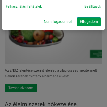
Felhasználási feltételek
Beállítások
Nem fogadom el
Elfogadom
Az ENSZ jelentése szerint jelenleg a világ összes megtermelt
élelmiszerének mintegy a harmada elvész.
Tovább olvasom
Az élelmiszerek hőkezelése,