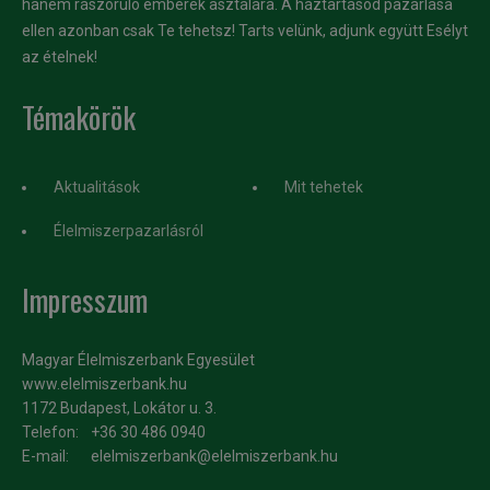
hanem rászoruló emberek asztalára. A háztartásod pazarlása
ellen azonban csak Te tehetsz! Tarts velünk, adjunk együtt Esélyt
az ételnek!
Témakörök
Aktualitások
Mit tehetek
Élelmiszerpazarlásról
Impresszum
Magyar Élelmiszerbank Egyesület
www.elelmiszerbank.hu
1172 Budapest, Lokátor u. 3.
Telefon:
+36 30 486 0940
E-mail:
elelmiszerbank@elelmiszerbank.hu