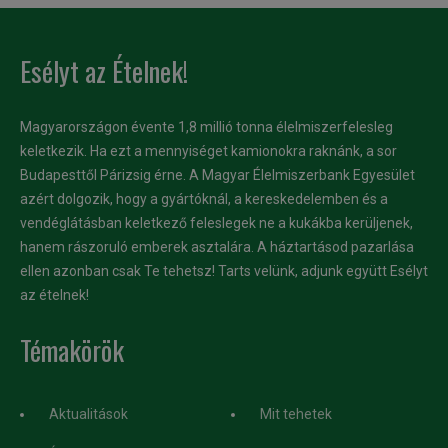
Esélyt az Ételnek!
Magyarországon évente 1,8 millió tonna élelmiszerfelesleg
keletkezik. Ha ezt a mennyiséget kamionokra raknánk, a sor
Budapesttől Párizsig érne. A Magyar Élelmiszerbank Egyesület
azért dolgozik, hogy a gyártóknál, a kereskedelemben és a
vendéglátásban keletkező feleslegek ne a kukákba kerüljenek,
hanem rászoruló emberek asztalára. A háztartásod pazarlása
ellen azonban csak Te tehetsz! Tarts velünk, adjunk együtt Esélyt
az ételnek!
Témakörök
Aktualitások
Mit tehetek