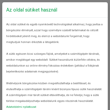
Az oldal sütiket használ
Az oldal sütiket és egyéb nyomkövető technológiákat alkalmaz, hogy javítsa a
böngészési élményét, azzal hogy személyre szabott tartalmakat és célzott
hirdetéseket jelenít meg, és elemzi a weboldalunk forgalmát, hogy
megtudjuk honnan érkeztek a látogatóink.
Tag: kidobott élelmiszer
A sütik egészen kicsi szöveges fájlok, amelyeket a számítógépén tárolnak,
Hol termelődik a felesleg?
amikor meglátogat egy weboldalt. Sütiket használunk különféle célokra, és
Élelmiszerpazarlásról
weboldalunkon az online élmény fokozása érdekében (például a fiókjának
bejelentkezési adatainak megjegyzésére).
Webhelyünk böngészése közben megváltoztathatja a beállításait, és
elutasíthatja a számítógépén tárolni kívánt bizonyos típusú sütik használatát.
A számítógépen már tárolt sütiket eltávolíthatja, de ne feledje, hogy a sütik
törlése megakadályozhatja weboldalunk egyes részeinek használatát.
Adatvédelmi nyilatkozat