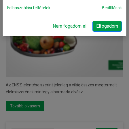
Felhasználási feltételek
Beállítások
Nem fogadom el
Elfogadom
Az ENSZ jelentése szerint jelenleg a világ összes megtermelt
élelmiszerének mintegy a harmada elvész.
Tovább olvasom