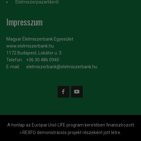
Élelmiszerpazarlásról
Impresszum
Magyar Élelmiszerbank Egyesület
www.elelmiszerbank.hu
1172 Budapest, Lokátor u. 3.
Telefon:
+36 30 486 0940
E-mail:
elelmiszerbank@elelmiszerbank.hu
A honlap az Európai Unió LIFE program keretében finanszírozott
i-REXFO demonstrációs projekt részeként jött létre.