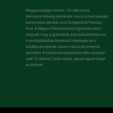
Magyarországon évente 1,8 millió tonna
élelmiszerfelesleg keletkezik. Ha ezt a mennyiséget
kamionokra raknánk, a sor Budapesttől Párizsig
érne. A Magyar Élelmiszerbank Egyesület azért
dolgozik, hogy a gyártóknál, a kereskedelemben és
a vendéglátásban keletkező feleslegek ne a
kukákba kerüljenek, hanem rászoruló emberek
asztalára. A háztartásod pazarlása ellen azonban
csak Te tehetsz! Tarts velünk, adjunk együtt Esélyt
az ételnek!