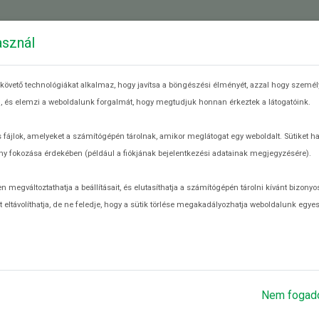
 ÉLELMISZERPAZARLÁSRÓL
MIT TEHETEK?
RE
asznál
k csökkentés
követő technológiákat alkalmaz, hogy javítsa a böngészési élményét, azzal hogy személy
eg, és elemzi a weboldalunk forgalmát, hogy megtudjuk honnan érkeztek a látogatóink.
 fájlok, amelyeket a számítógépén tárolnak, amikor meglátogat egy weboldalt. Sütiket h
y fokozása érdekében (például a fiókjának bejelentkezési adatainak megjegyzésére).
ló élelmiszerfelesleget ment meg a Magyar Élelmiszerbank Egyesület a
egváltoztathatja a beállításait, és elutasíthatja a számítógépén tárolni kívánt bizonyos
g a kuka helyett a rászorulók asztalára kerül.
 eltávolíthatja, de ne feledje, hogy a sütik törlése megakadályozhatja weboldalunk egye
Nem fogad