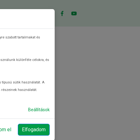
CEPTKERESŐ
KVÍZ
re szabott tartalmakat és
asználunk különféle célokra, és
 típusú sütik használatát. A
s részeinek használatát.
Beállítások
om el
Elfogadom