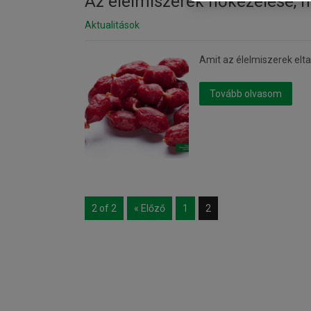
Az élelmiszerek hőkezelése,
Aktualitások
Amit az élelmiszerek elt
Tovább olvasom
2 of 2
« Előző
1
2